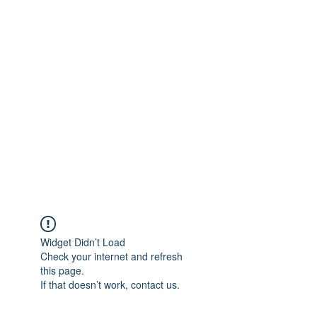
PARELS VOOR ALLIANZ?
Ter lering en vermaak,
inhumaan en inspirerend
handelen..
Widget Didn’t Load
Check your internet and refresh
this page.
If that doesn’t work, contact us.